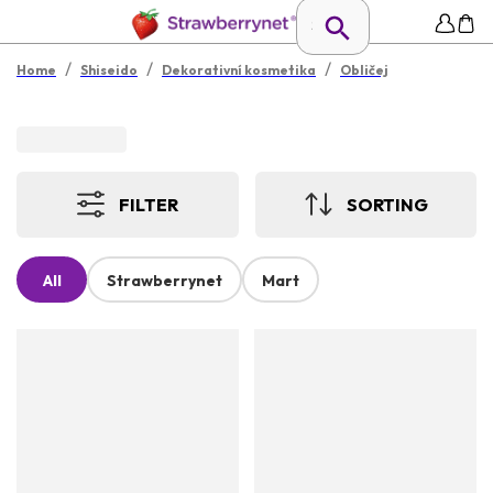
/
/
/
Home
Shiseido
Dekorativní kosmetika
Obličej
FILTER
SORTING
All
Strawberrynet
Mart