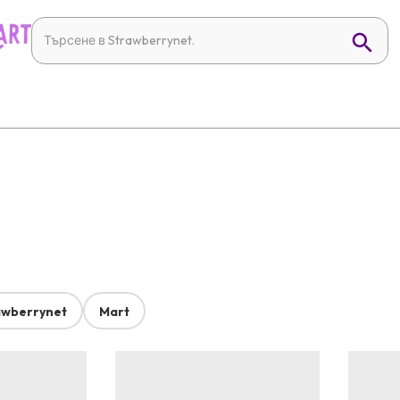
awberrynet
Mart