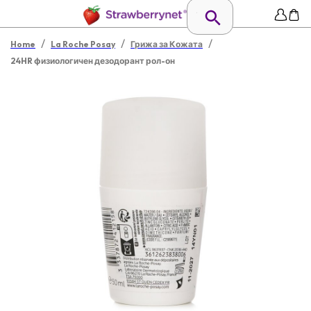
/
/
/
Home
La Roche Posay
Грижа за Кожата
24HR физиологичен дезодорант рол-он