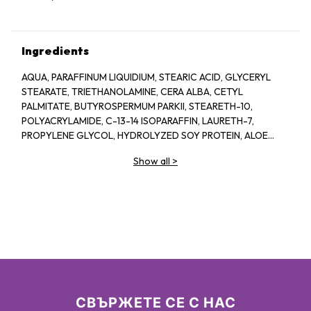
Ingredients
AQUA, PARAFFINUM LIQUIDIUM, STEARIC ACID, GLYCERYL
STEARATE, TRIETHANOLAMINE, CERA ALBA, CETYL
PALMITATE, BUTYROSPERMUM PARKII, STEARETH-10,
POLYACRYLAMIDE, C-13-14 ISOPARAFFIN, LAURETH-7,
PROPYLENE GLYCOL, HYDROLYZED SOY PROTEIN, ALOE
BARBADENSIS, 1-2-HEXANEIOL CAPRYLYL GLCOL,
Show all
>
TROPOLINE, PARFUM
СВЪРЖЕТЕ СЕ С НАС