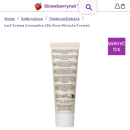
/
/
/
Home
Embryolisse
Грижа за Кожата
Lait Creme Concentre (24-Hour Miracle Cream)
МИНУС
15%