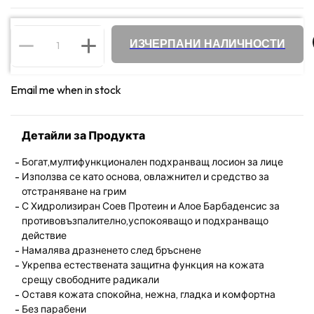
ИЗЧЕРПАНИ НАЛИЧНОСТИ
Email me when in stock
Детайли за Продукта
Богат,мултифункционален подхранващ лосион за лице
Използва се като основа, овлажнител и средство за
отстраняване на грим
С Хидролизиран Соев Протеин и Алое Барбаденсис за
противовъзпалително,успокояващо и подхранващо
действие
Намалява дразненето след бръснене
Укрепва естествената защитна функция на кожата
срещу свободните радикали
Оставя кожата спокойна, нежна, гладка и комфортна
Без парабени