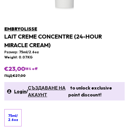
EMBRYOLISSE
LAIT CREME CONCENTRE (24-HOUR
MIRACLE CREAM)
Размер: 75ml/2.6oz
Weight: 0.07KG
€23,00
15
% off
ПЦД €27,00
СЪЗДАВАНЕ НА
to unlock exclusive
Login
/
АКАУНТ
point discount!
75ml/
2.6oz