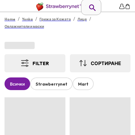
/
/
/
/
Home
Yonka
Грижа за Кожата
Лице
Овлажнители и маски
FILTER
СОРТИРАНЕ
Всички
Strawberrynet
Mart