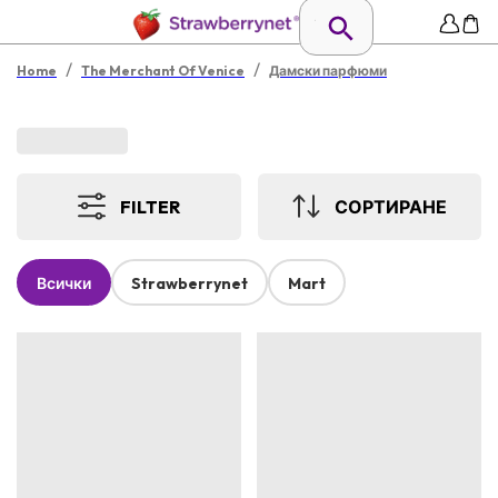
/
/
Home
The Merchant Of Venice
Дамски парфюми
FILTER
СОРТИРАНЕ
Всички
Strawberrynet
Mart