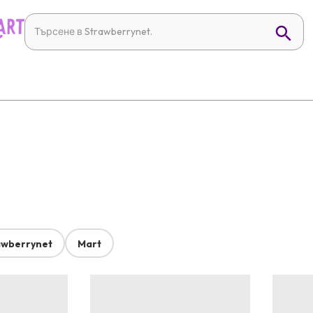
awberrynet
Mart