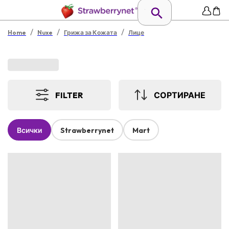
/
/
/
Home
Nuxe
Грижа за Кожата
Лице
FILTER
СОРТИРАНЕ
Всички
Strawberrynet
Mart