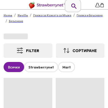
/
/
/
Home
Neville
Грижа за Кожата за Мъже
Грижа и бръснене
/
Бръснене
FILTER
СОРТИРАНЕ
Всички
Strawberrynet
Mart