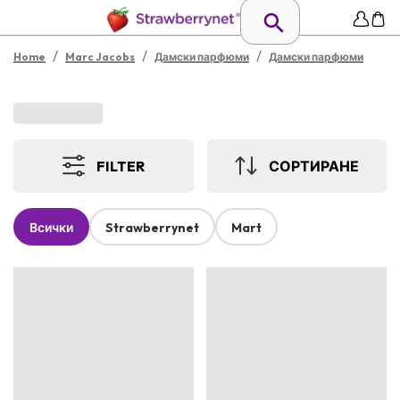
/
/
/
Home
Marc Jacobs
Дамски парфюми
Дамски парфюми
FILTER
СОРТИРАНЕ
Всички
Strawberrynet
Mart