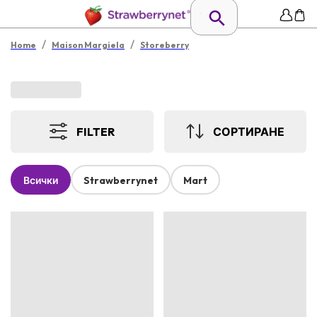
/
/
Home
Maison Margiela
Storeberry
FILTER
СОРТИРАНЕ
Всички
Strawberrynet
Mart