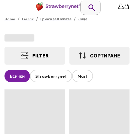
/
/
/
Home
Lierac
Грижа за Кожата
Лице
FILTER
СОРТИРАНЕ
Всички
Strawberrynet
Mart