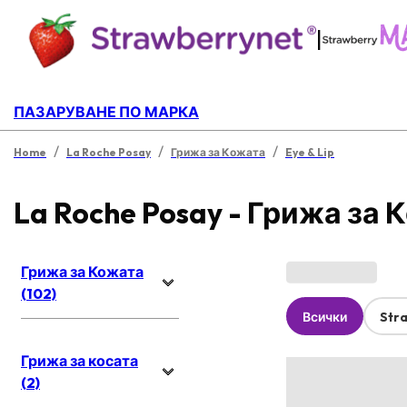
|
ПАЗАРУВАНЕ ПО МАРКА
/
/
/
Home
La Roche Posay
Грижа за Кожата
Eye & Lip
La Roche Posay - Грижа за 
Грижа за Кожата
(102)
Всички
Str
Грижа за косата
(2)