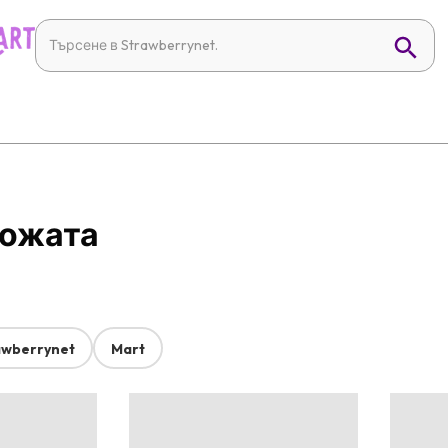
Кожата
awberrynet
Mart