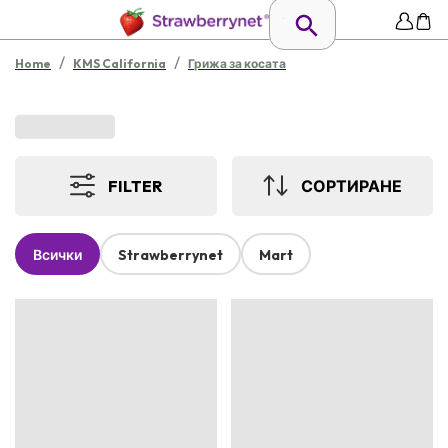
/
/
Home
KMS California
Грижа за косата
FILTER
СОРТИРАНЕ
Всички
Strawberrynet
Mart