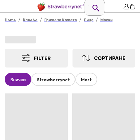
/
/
/
/
Home
Kanebo
Грижа за Кожата
Лице
Маски
FILTER
СОРТИРАНЕ
Всички
Strawberrynet
Mart