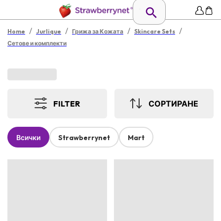
/
/
/
/
Home
Jurlique
Грижа за Кожата
Skincare Sets
Сетове и комплекти
FILTER
СОРТИРАНЕ
Всички
Strawberrynet
Mart