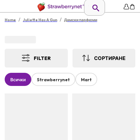
/
/
Home
Juliette Has A Gun
Дамски парфюми
FILTER
СОРТИРАНЕ
Всички
Strawberrynet
Mart