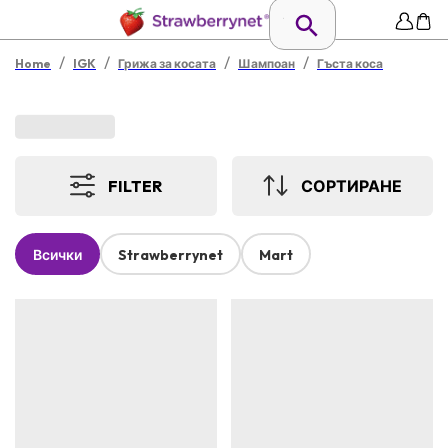
/
/
/
/
Home
IGK
Грижа за косата
Шампоан
Гъста коса
FILTER
СОРТИРАНЕ
Всички
Strawberrynet
Mart