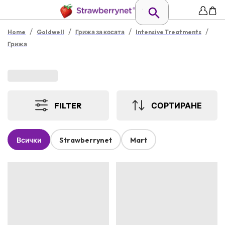
/
/
/
/
Home
Goldwell
Грижа за косата
Intensive Treatments
Грижа
FILTER
СОРТИРАНЕ
Всички
Strawberrynet
Mart