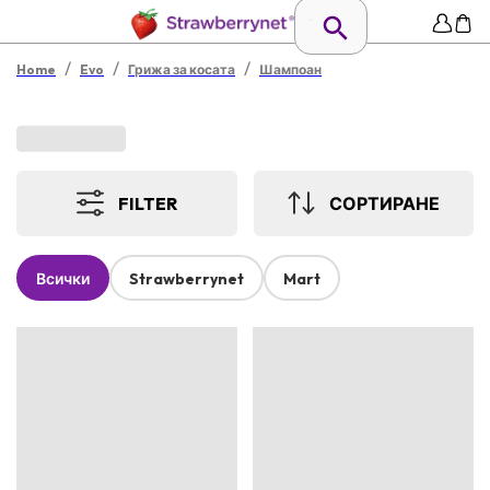
/
/
/
Home
Evo
Грижа за косата
Шампоан
FILTER
СОРТИРАНЕ
Всички
Strawberrynet
Mart