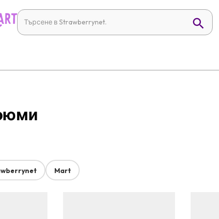
рфюми
awberrynet
Mart