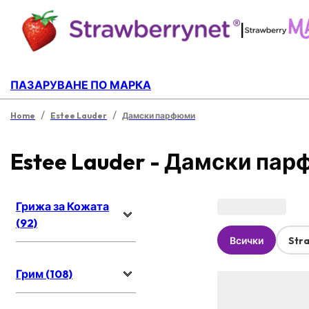
|
ПАЗАРУВАНЕ ПО МАРКА
/
/
Home
Estee Lauder
Дамски парфюми
Estee Lauder - Дамски па
Грижа за Кожата
(92)
Всички
Str
Грим (108)