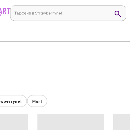
awberrynet
Mart