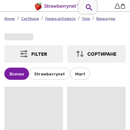
/
/
/
/
Home
Carthusia
Грижа за Кожата
Тяло
Вана и душ
FILTER
СОРТИРАНЕ
Всички
Strawberrynet
Mart