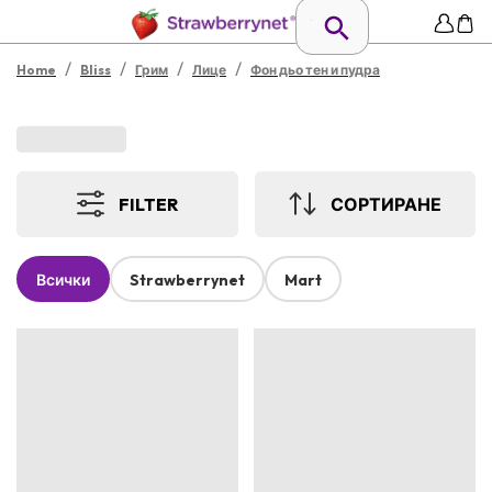
/
/
/
/
Home
Bliss
Грим
Лице
Фон дьо тен и пудра
FILTER
СОРТИРАНЕ
Всички
Strawberrynet
Mart