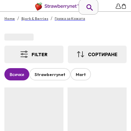
/
/
Home
Bjork & Berries
Грижа за Кожата
FILTER
СОРТИРАНЕ
Всички
Strawberrynet
Mart