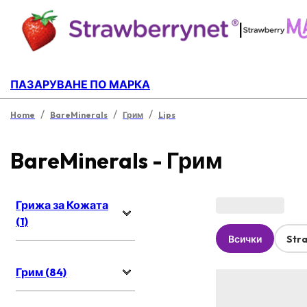
|
ПАЗАРУВАНЕ ПО МАРКА
/
/
/
Home
BareMinerals
Грим
Lips
BareMinerals - Грим
Грижа за Кожата
(1)
Всички
Str
Грим (84)