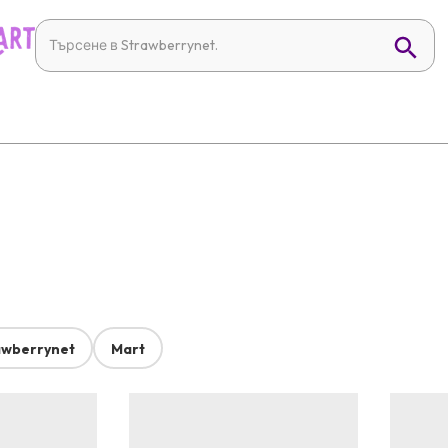
awberrynet
Mart