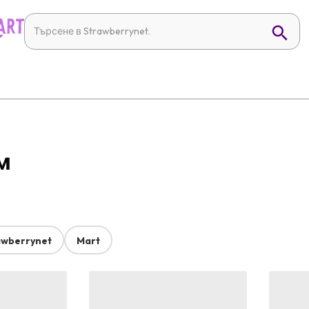
им
awberrynet
Mart