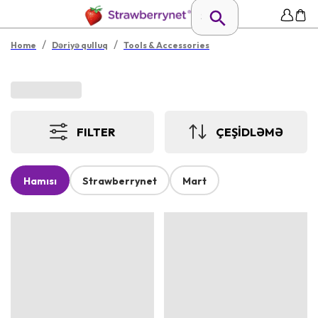
/
/
Home
Dəriyə qulluq
Tools & Accessories
FILTER
ÇEŞİDLƏMƏ
Hamısı
Strawberrynet
Mart