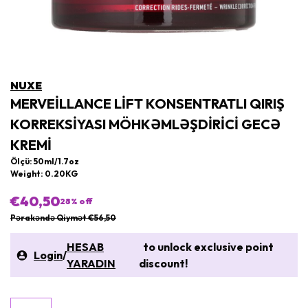
NUXE
MERVEILLANCE LIFT KONSENTRATLI QIRIŞ
KORREKSIYASI MÖHKƏMLƏŞDIRICI GECƏ
KREMI
Ölçü: 50ml/1.7oz
Weight: 0.20KG
€40,50
28
% off
Pərakəndə Qiymət €56,50
HESAB
to unlock exclusive point
Login
/
YARADIN
discount!