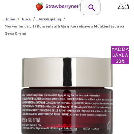
/
/
/
Home
Nuxe
Dəriyə qulluq
Merveillance Lift Konsentratlı Qırış Korreksiyası Möhkəmləşdirici
Gecə Kremi
YADDA
SAXLA
28%