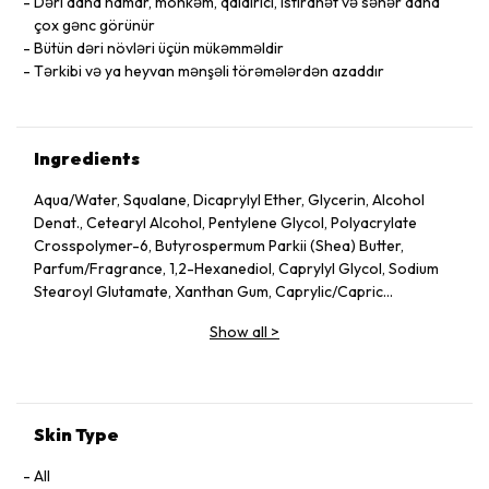
Dəri daha hamar, möhkəm, qaldırıcı, istirahət və səhər daha
çox gənc görünür
Bütün dəri növləri üçün mükəmməldir
Tərkibi və ya heyvan mənşəli törəmələrdən azaddır
Ingredients
Aqua/Water, Squalane, Dicaprylyl Ether, Glycerin, Alcohol
Denat., Cetearyl Alcohol, Pentylene Glycol, Polyacrylate
Crosspolymer-6, Butyrospermum Parkii (Shea) Butter,
Parfum/Fragrance, 1,2-Hexanediol, Caprylyl Glycol, Sodium
Stearoyl Glutamate, Xanthan Gum, Caprylic/Capric
Triglyceride, Helianthus Annuus (Sunflower) Seed Oil, Althaea
Show all
>
Officinalis Root Extract, Citric Acid, Undaria Pinnatifida
Extract, Benzyl Alcohol, Chlorella Vulgaris Extract,
Tocopherol, Dehydroacetic Acid, Rosmarinus Officinalis
(Rosemary) Leaf Extract, Linalool, Alpha-Isomethyl Ionone,
Geraniol, Citronellol, Limonene.
Skin Type
All