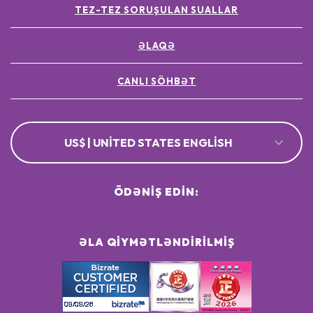
TEZ-TEZ SORUŞULAN SUALLAR
ƏLAQƏ
CANLI SÖHBƏT
US$ | UNITED STATES ENGLISH
ÖDƏNIŞ EDIN:
ƏLA QIYMƏTLƏNDIRILMIŞ