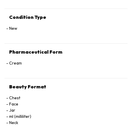
Condition Type
New
Pharmaceutical Form
Cream
Beauty Format
Chest
Face
Jar
ml (milliliter)
Neck