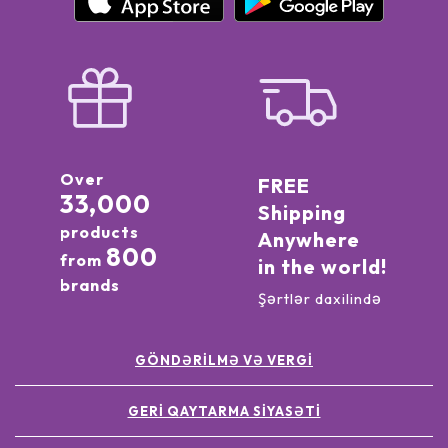
Over
FREE
33,000
Shipping
products
Anywhere
800
from
in the world!
brands
Şərtlər daxilində
GÖNDƏRILMƏ VƏ VERGI
GERI QAYTARMA SIYASƏTI