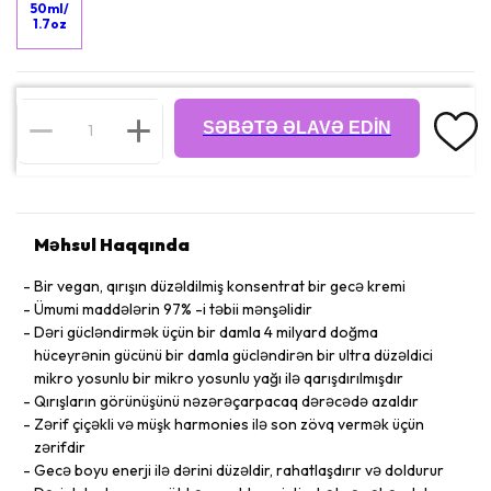
50ml/
1.7oz
SƏBƏTƏ ƏLAVƏ EDIN
Məhsul Haqqında
Bir vegan, qırışın düzəldilmiş konsentrat bir gecə kremi
Ümumi maddələrin 97% -i təbii mənşəlidir
Dəri gücləndirmək üçün bir damla 4 milyard doğma
hüceyrənin gücünü bir damla gücləndirən bir ultra düzəldici
mikro yosunlu bir mikro yosunlu yağı ilə qarışdırılmışdır
Qırışların görünüşünü nəzərəçarpacaq dərəcədə azaldır
Zərif çiçəkli və müşk harmonies ilə son zövq vermək üçün
zərifdir
Gecə boyu enerji ilə dərini düzəldir, rahatlaşdırır və doldurur