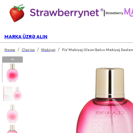
|
MARKA ÜZRƏ ALIN
/
/
/
Home
Clarins
Makiyaj
Fix' Makiyaj (Uzun Qalıcı Makiyaj Saxla