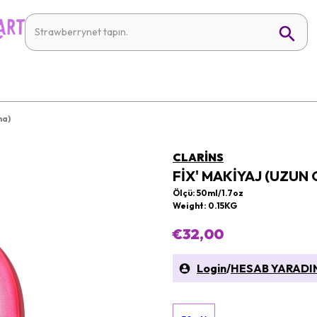
ma)
CLARINS
FIX' MAKIYAJ (UZUN
Ölçü: 50ml/1.7oz
Weight: 0.15KG
€32,00
Login
/
HESAB YARADI