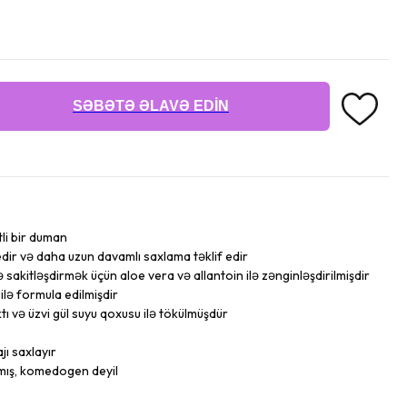
SƏBƏTƏ ƏLAVƏ EDIN
tli bir duman
dir və daha uzun davamlı saxlama təklif edir
sakitləşdirmək üçün aloe vera və allantoin ilə zənginləşdirilmişdir
ilə formula edilmişdir
tı və üzvi gül suyu qoxusu ilə tökülmüşdür
ı saxlayır
mış, komedogen deyil