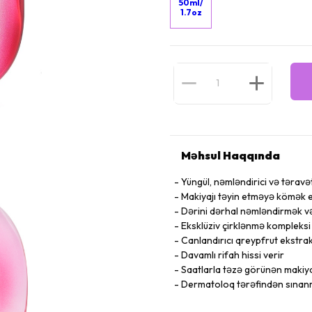
50ml/
1.7oz
Məhsul Haqqında
Yüngül, nəmləndirici və təravə
Makiyajı təyin etməyə kömək e
Dərini dərhal nəmləndirmək və 
Eksklüziv çirklənmə kompleksi 
Canlandırıcı qreypfrut ekstrak
Davamlı rifah hissi verir
Saatlarla təzə görünən makiyaj
Dermatoloq tərəfindən sınan