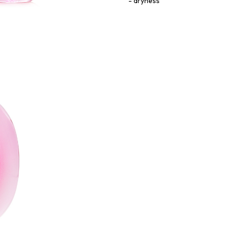
dryness