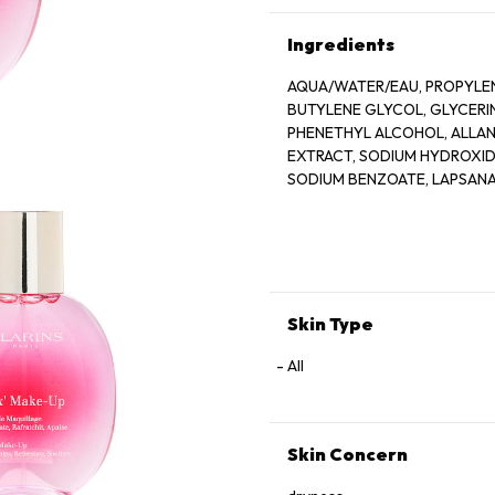
Ingredients
AQUA/WATER/EAU, PROPYLEN
BUTYLENE GLYCOL, GLYCER
PHENETHYL ALCOHOL, ALLANT
EXTRACT, SODIUM HYDROXIDE
SODIUM BENZOATE, LAPSANA
GERANIOL, CAMELLIA SINENS
Skin Type
All
Skin Concern