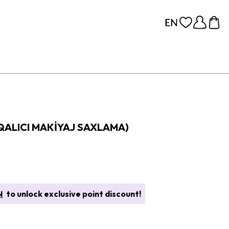
 QALICI MAKIYAJ SAXLAMA)
N
to unlock exclusive point discount!