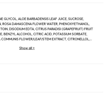
E GLYCOL, ALOE BARBADENSIS LEAF JUICE, SUCROSE,
IN, ROSA DAMASCENA FLOWER WATER, PHENOXYETHANOL,
OIN, DISODIUM EDTA, CITRUS PARADISI (GRAPEFRUIT) FRUIT
, BENZYL ALCOHOL, CITRIC ACID, POTASSIUM SORBATE,
 COMMUNIS FLOWER/LEAF/STEM EXTRACT, CITRONELLOL,
IS LEAF EXTRACT, DEHYDROACETIC ACID
Show all
>