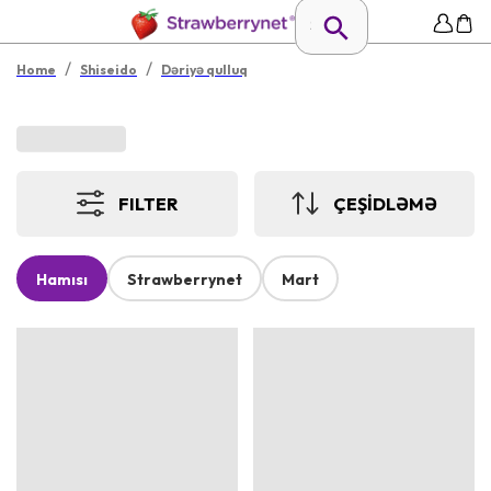
/
/
Home
Shiseido
Dəriyə qulluq
FILTER
ÇEŞİDLƏMƏ
Hamısı
Strawberrynet
Mart