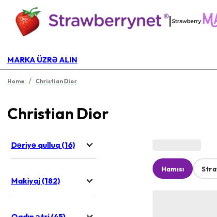
|
MARKA ÜZRƏ ALIN
/
Home
Christian Dior
Christian Dior
Dəriyə qulluq (16)
Hamısı
Str
Makiyaj (182)
Qadın ətri (45)