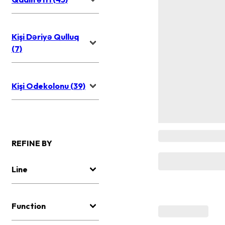
Kişi Dəriyə Qulluq
(7)
Kişi Odekolonu (39)
REFINE BY
Line
Function