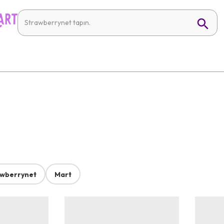
awberrynet
Mart