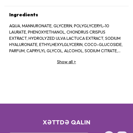
Ingredients
AQUA, MANNURONATE, GLYCERIN, POLYGLYCERYL-10
LAURATE, PHENOXYETHANOL, CHONDRUS CRISPUS
EXTRACT, HYDROLYZED ULVA LACTUCA EXTRACT, SODIUM
HYALURONATE, ETHYLHEXYLGLYCERIN, COCO-GLUCOSIDE,
PARFUM, CAPRYLYL GLYCOL, ALCOHOL, SODIUM CITRATE,
LINALOOL, HEXYL CINNAMAL, CITRIC ACID, LIMONENE,
Show all
>
GERANIOL, GLAUCINE, SORBIC ACID, ACETYL
TETRAPEPTIDE-2, BENZYL ALCOHOL, BENZYL BENZOATE,
BIOTIN
XƏTTDƏ QALIN