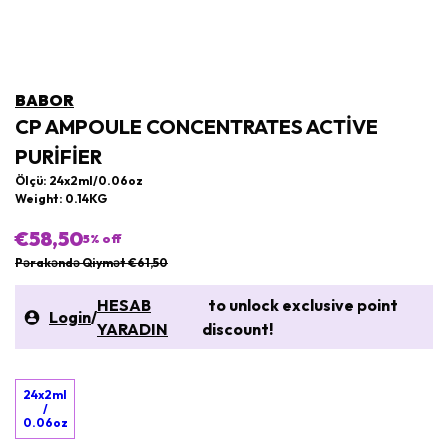
BABOR
CP AMPOULE CONCENTRATES ACTIVE
PURIFIER
Ölçü: 24x2ml/0.06oz
Weight: 0.14KG
€58,50
5
% off
Pərakəndə Qiymət €61,50
HESAB
to unlock exclusive point
Login
/
YARADIN
discount!
24x2ml
/
0.06oz