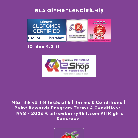
ƏLA QIYMƏTLƏNDIRILMIŞ
10-dan 9.0-i!
Məxfilik və Təhlükəsizlik
Terms & Conditions
Point Rewards Program Terms & Conditions
1998 -
2026
© StrawberryNET.com
All Rights
Reserved
.