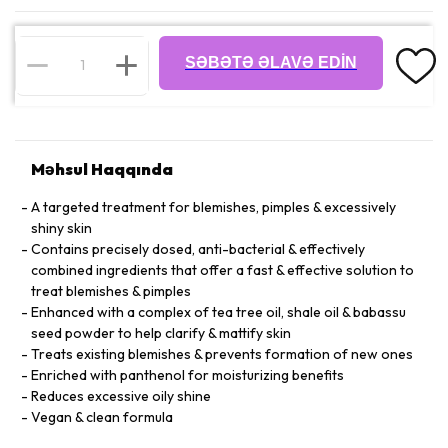
SƏBƏTƏ ƏLAVƏ EDIN
Məhsul Haqqında
A targeted treatment for blemishes, pimples & excessively
shiny skin
Contains precisely dosed, anti-bacterial & effectively
combined ingredients that offer a fast & effective solution to
treat blemishes & pimples
Enhanced with a complex of tea tree oil, shale oil & babassu
seed powder to help clarify & mattify skin
Treats existing blemishes & prevents formation of new ones
Enriched with panthenol for moisturizing benefits
Reduces excessive oily shine
Vegan & clean formula