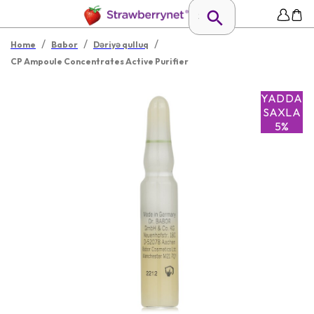
/
/
/
Home
Babor
Dəriyə qulluq
CP Ampoule Concentrates Active Purifier
YADDA
SAXLA
5%