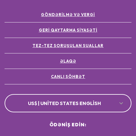
GÖNDƏRILMƏ VƏ VERGI
GERI QAYTARMA SIYASƏTI
TEZ-TEZ SORUŞULAN SUALLAR
ƏLAQƏ
CANLI SÖHBƏT
US$ | UNITED STATES ENGLISH
ÖDƏNIŞ EDIN: