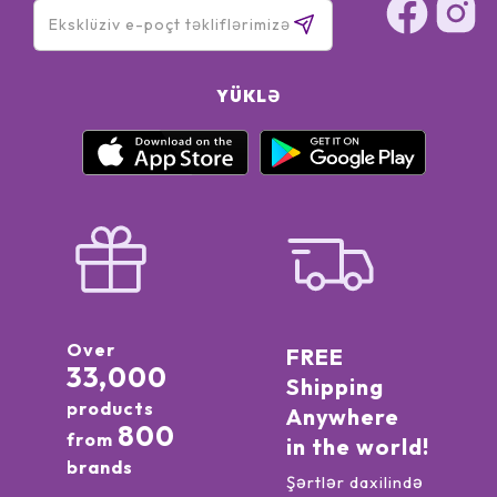
YÜKLƏ
Over
FREE
33,000
Shipping
products
Anywhere
800
from
in the world!
brands
Şərtlər daxilində