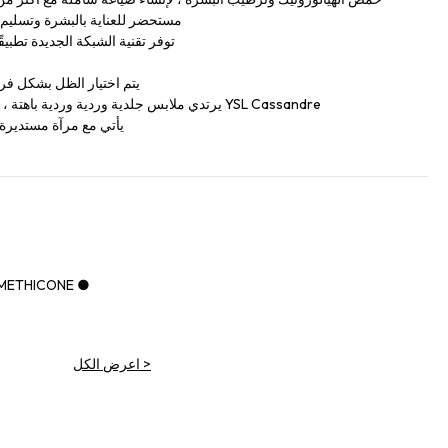
مستحضر للعناية بالبشرة وتسليم التر
توفر تقنية الشبكة الجديدة تطبيقً
يتم اختيار الظل بشكل فري
يرتدي ملابس جلدية وردية وردية باهتة ، كاملة مع خياطة أنيقة ، شيفرون و YSL Cassandre
يأتي مع مرآة مستديرة ا
IMETHICONE ●
>
اعرض الكل
NE ●
OATE ●