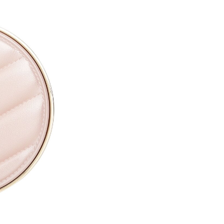
ETHYLHEXYLGLYCERIN ●
PARFUM / FRAGRANCE ●
SODIUM HYALURONATE ●
TOCOPHERYL ACETATE ●
PROPYLENE GLYCOL ●
TOCOPHEROL ●
ALTHAEA OFFICINALIS ROOT
CALENDULA OFFICINALIS FL
CITRIC ACID ●
PENTAERYTHRITYL TETRA-D
SODIUM BENZOATE ●
POTASSIUM SORBATE ●
[+/- MAY CONTAIN
CI 77891 / TITANIUM DIOXIDE
CI 77491, CI 77492, CI 77499 