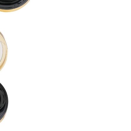
BUTYLENE GLYCOL ●
LAURYL PEG-10 TRIS(TRIME
ACRYLATES/DIMETHICONE 
CETYL PEG/PPG-10/1 DIMET
ALCOHOL DENAT. ●
CYCLOHEXASILOXANE ●
DISTEARDIMONIUM HECTORI
DIMETHICONE ●
1,2-HEXANEDIOL ●
ISODODECANE ●
SORBITAN SESQUIOLEATE ●
MAGNESIUM SULFATE ●
ACRYLATES/POLYTRIMETHY
TRIBEHENIN ●
PHENOXYETHANOL ●
TRIETHOXYCAPRYLYLSILANE
DIMETHICONE/VINYL DIMET
GLYCERYL BEHENATE ●
POLYGLYCERYL-6 OCTASTEA
ALUMINUM HYDROXIDE ●
SILICA DIMETHYL SILYLATE ●
CAPRYLYL GLYCOL ●