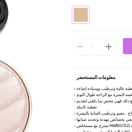
معلومات المستحضر
طية عالية وترطيب ووسادة إضاءة
مة البشرة مع الراحة طوال اليوم
ع ذلك فهي محض بما يكفي لتقديم
تغطية كاملة
ج ، تنغيم وترطيب العناية بالبشرة
عي بخصائص مهدئة وتجديد شبابها
جنبا إلى جنب مع فيتامين E حمض الهيالورونيك وترطيب البشرة ، لإنشاء صياغة شاملة مع أكثر من 60 ٪