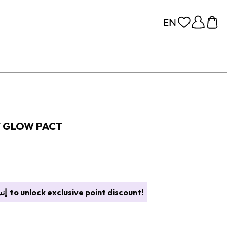
وسادة OW PACT
to unlock exclusive point discount!
إن