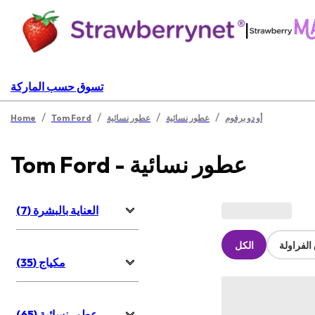
|
تسوق حسب الماركة
/
/
/
/
أو دو برفوم
عطور نسائية
عطور نسائية
Tom Ford
Home
Tom Ford - عطور نسائية
العناية بالبشرة (7)
لفراولة
الكل
مكياج (35)
عطور نسائية (65)