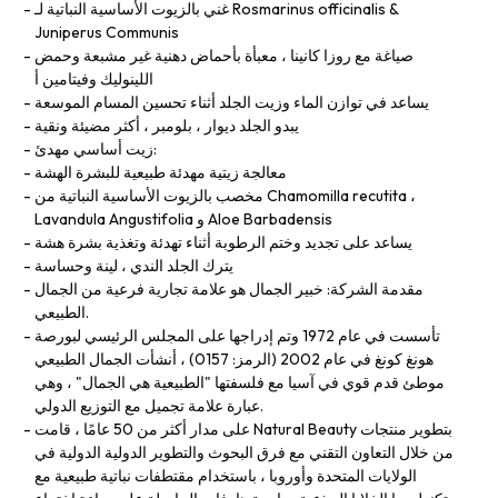
غني بالزيوت الأساسية النباتية لـ Rosmarinus officinalis &
Juniperus Communis
صياغة مع روزا كانينا ، معبأة بأحماض دهنية غير مشبعة وحمض
اللينوليك وفيتامين أ
يساعد في توازن الماء وزيت الجلد أثناء تحسين المسام الموسعة
يبدو الجلد ديوار ، بلومبر ، أكثر مضيئة ونقية
زيت أساسي مهدئ:
معالجة زيتية مهدئة طبيعية للبشرة الهشة
مخصب بالزيوت الأساسية النباتية من Chamomilla recutita ،
Lavandula Angustifolia و Aloe Barbadensis
يساعد على تجديد وختم الرطوبة أثناء تهدئة وتغذية بشرة هشة
يترك الجلد الندي ، لينة وحساسة
مقدمة الشركة: خبير الجمال هو علامة تجارية فرعية من الجمال
الطبيعي.
تأسست في عام 1972 وتم إدراجها على المجلس الرئيسي لبورصة
هونغ كونغ في عام 2002 (الرمز: 0157) ، أنشأت الجمال الطبيعي
موطئ قدم قوي في آسيا مع فلسفتها "الطبيعية هي الجمال" ، وهي
عبارة علامة تجميل مع التوزيع الدولي.
على مدار أكثر من 50 عامًا ، قامت Natural Beauty بتطوير منتجات
من خلال التعاون التقني مع فرق البحوث والتطوير الدولية الدولية في
الولايات المتحدة وأوروبا ، باستخدام مقتطفات نباتية طبيعية مع