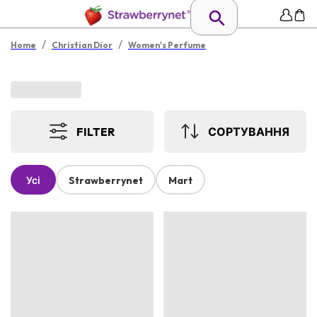
/
/
Home
Christian Dior
Women's Perfume
FILTER
СОРТУВАННЯ
Усі
Strawberrynet
Mart