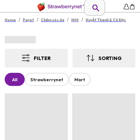
/
/
/
/
Home
Payot
Chăm sóc da
Mặt
Huyết Thanh & Cô Đặc
FILTER
SORTING
All
Strawberrynet
Mart