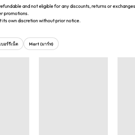
refundable and not eligible for any discounts, returns or exchanges
er promotions.
its own discretion without prior notice.
บอร์รีเน็ต
Mart (มาร์ท)