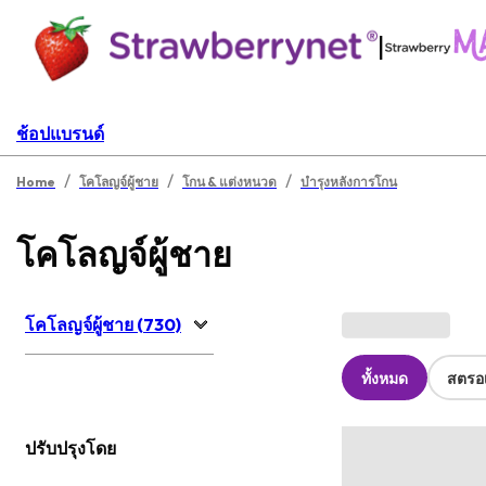
|
ช้อปแบรนด์
/
/
/
Home
โคโลญจ์ผู้ชาย
โกน & แต่งหนวด
บำรุงหลังการโกน
โคโลญจ์ผู้ชาย
โคโลญจ์ผู้ชาย (730)
ทั้งหมด
สตรอเ
ปรับปรุงโดย