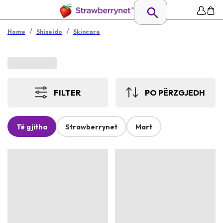
/
/
Home
Shiseido
Skincare
FILTER
PO PËRZGJEDH
Të gjitha
Strawberrynet
Mart