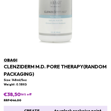
OBAGI
CLENZIDERM M.D. PORE THERAPY(RANDOM
PACKAGING)
Size: 148ml/5oz
Weight: 0.18KG
€38,50
16
% off
RRP €46,00
CREATE
to unlock exclusive point