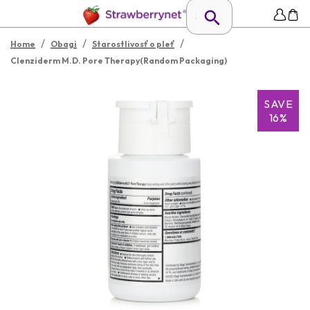
/
/
/
Home
Obagi
Starostlivosť o pleť
Clenziderm M.D. Pore Therapy(Random Packaging)
SAVE
16%