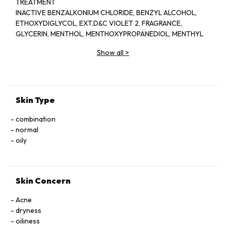
TREATMENT
INACTIVE BENZALKONIUM CHLORIDE, BENZYL ALCOHOL,
ETHOXYDIGLYCOL, EXT.D&C VIOLET 2, FRAGRANCE,
GLYCERIN, MENTHOL, MENTHOXYPROPANEDIOL, MENTHYL
LACTATE, SD ALCOHOL 40-BENZYL (ALCOHOL DENAT.,),
Show all
>
WATER
Skin Type
combination
normal
oily
Skin Concern
Acne
dryness
oiliness