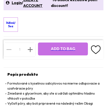
Login
/
ACCOUNT
discount!
148ml/
5oz
ADD TO BAG
Popis produktu
Formulované s kyselinou salicylovou na mierne odlupovacie a
uzatváracie póry
Zmiešané s glycerínom, aby ste si udržali optimálnu hladinu
vlhkosti v pokožke
Vyčistí póry, aby boli pripravené na následný režim Obagi