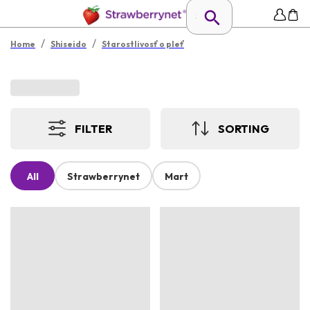
/
/
Home
Shiseido
Starostlivosť o pleť
FILTER
SORTING
All
Strawberrynet
Mart