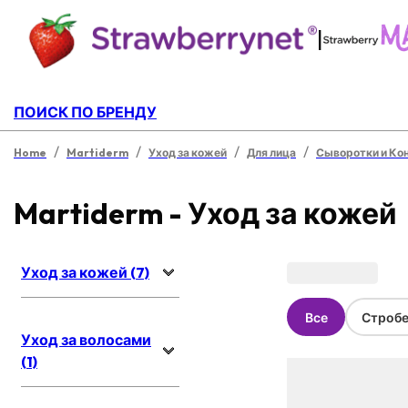
|
ПОИСК ПО БРЕНДУ
/
/
/
/
Home
Martiderm
Уход за кожей
Для лица
Сыворотки и Ко
Martiderm - Уход за кожей
Уход за кожей (7)
Все
Стробе
Уход за волосами
(1)