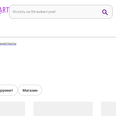
нцентраты
рринет
Магазин