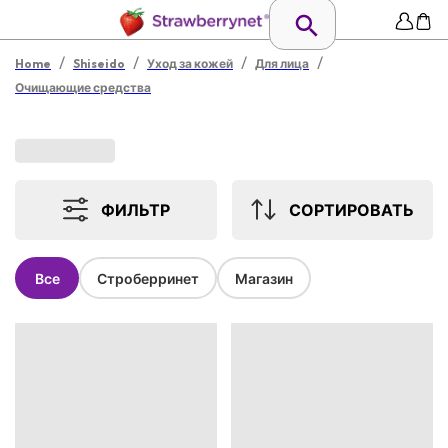
/
/
/
/
Home
Shiseido
Уход за кожей
Для лица
Очищающие средства
ФИЛЬТР
СОРТИРОВАТЬ
Все
Строберринет
Магазин