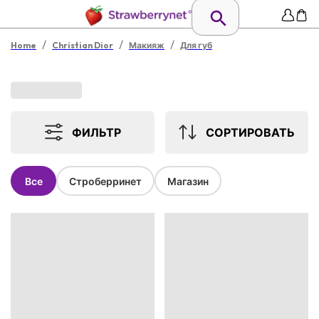
/
/
/
Home
Christian Dior
Макияж
Для губ
ФИЛЬТР
СОРТИРОВАТЬ
Все
Строберринет
Магазин