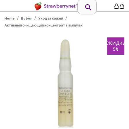
/
/
/
Home
Babor
Уход за кожей
Активный очищающий концентрат в ампулах
СКИДКА
5%