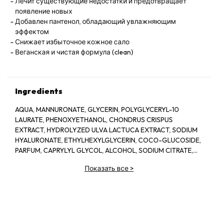
Лечит существующие недостатки и предотвращает
появление новых
Добавлен пантенол, обладающий увлажняющим
эффектом
Снижает избыточное кожное сало
Веганская и чистая формула (clean)
Ingredients
AQUA, MANNURONATE, GLYCERIN, POLYGLYCERYL-10
LAURATE, PHENOXYETHANOL, CHONDRUS CRISPUS
EXTRACT, HYDROLYZED ULVA LACTUCA EXTRACT, SODIUM
HYALURONATE, ETHYLHEXYLGLYCERIN, COCO-GLUCOSIDE,
PARFUM, CAPRYLYL GLYCOL, ALCOHOL, SODIUM CITRATE,
LINALOOL, HEXYL CINNAMAL, CITRIC ACID, LIMONENE,
Показать все
>
GERANIOL, GLAUCINE, SORBIC ACID, ACETYL
TETRAPEPTIDE-2, BENZYL ALCOHOL, BENZYL BENZOATE,
BIOTIN