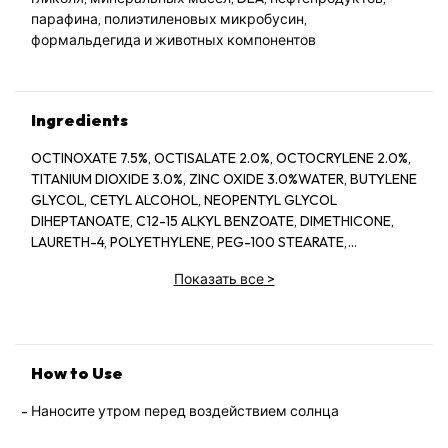
парафина, полиэтиленовых микробусин,
формальдегида и животных компонентов
Ingredients
OCTINOXATE 7.5%, OCTISALATE 2.0%, OCTOCRYLENE 2.0%,
TITANIUM DIOXIDE 3.0%, ZINC OXIDE 3.0%WATER, BUTYLENE
GLYCOL, CETYL ALCOHOL, NEOPENTYL GLYCOL
DIHEPTANOATE, C12-15 ALKYL BENZOATE, DIMETHICONE,
LAURETH-4, POLYETHYLENE, PEG-100 STEARATE,
HYDROGENATED LECITHIN, CITRUS LIMON (LEMON) PEEL
Показать все
>
OIL*, CITRUS GRANDIS (GRAPEFRUIT) PEEL OIL*, MENTHA
VIRIDIS (SPEARMINT) LEAF OIL*, CITRUS AURANTIUM DULCIS
(ORANGE) PEEL OIL*, LIMONENE, LINALOOL, CITRAL,
GARCINIA MANGOSTANA PEEL EXTRACT, PANAX GINSENG
(GINSENG) ROOT EXTRACT, CITRUS AURANTIUM AMARA
How to Use
(BITTER ORANGE) FLOWER WAX, CASTANEA SATIVA
(CHESTNUT) SEED EXTRACT, PSIDIUM GUAJAVA (GUAVA)
Наносите утром перед воздействием солнца
FRUIT EXTRACT, CITRUS AURANTIUM AMARA (BITTER