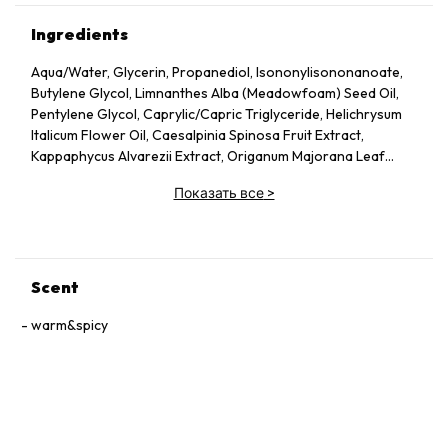
Ingredients
Aqua/Water, Glycerin, Propanediol, Isononylisononanoate,
Butylene Glycol, Limnanthes Alba (Meadowfoam) Seed Oil,
Pentylene Glycol, Caprylic/Capric Triglyceride, Helichrysum
Italicum Flower Oil, Caesalpinia Spinosa Fruit Extract,
Kappaphycus Alvarezii Extract, Origanum Majorana Leaf
Extract, Ruscus Aculeatus Root Extract, Centella Asiatica
Показать все
>
Extract, Calendula Officinalis Flower Extract, Acmella
Oleracea Extract, Castor Oil/Ipdi Copolymer, Helianthus
Annuus (Sunflower) Seed Oil, Glycine Soja (Soybean) Oil,
Caffeine, Adenosine, Maltodextrin, Panthenol, Escin,
Hydrolyzed Yeast Protein, Sodium Citrate, Ammonium
Scent
Glycerrhizate, Coco-Caprylate/Caprate, Oleyl Erucate,
Carbomer, Sodium Hyrdoxide, Alcaligenes Polysaccharides,
warm&spicy
Disodium Edta, Xanthan Gum, Cellulose Gum,
Amodimethicone, Tocopherol, Phenoxyethanol, Ci
75130/Beta-Carotene.