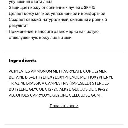
улучшения цвета лица
Защищает кожу от солнечных лучей с SPF 15
Делает кожу мягкой, увлажненной и комфортной
Создает свежий, натуральный, сияющий и ровный
результат
Применение: наносите равномерно на чистую,
отшелушенную кожу лица и шеи
Ingredients
ACRYLATES AMMONIUM METHACRYLATE COPOLYMER
BETAINE BIS-ETHYLHEXYLOXYPHENOL METHOXYPHENYL
TRIAZINE BRASSICA CAMPESTRIS (RAPESEED) STEROLS
BUTYLENE GLYCOL C12-20 ALKYL GLUCOSIDE C14-22
ALCOHOLS CAPRYLOYL GLYCINE CELLULOSE GUM
CETEARETH-20 CYCLOHEXASILOXANE
Показать все
>
CYCLOPENTASILOXANE DIETHYLHEXYL 2,6-NAPHTHALATE
DISODIUM EDTA ETHYLHEXYL STEARATE
ETHYLHEXYLGLYCERIN FRAGRANCE (PARFUM) GLYCERIN
GLYCERYL ACRYLATE ACRYLIC ACID COPOLYMER GLYCERYL