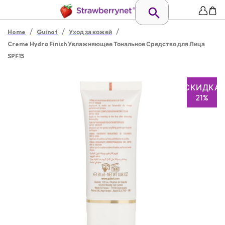
/
/
/
Home
Guinot
Уход за кожей
Creme Hydra Finish Увлажняющее Тональное Средство для Лица
SPF15
СКИДКА
21%